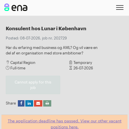
Konsulent hos Lunar i København
Posted: 08-07-2026, job nr. 202729
Har du erfaring med business og AML? Og vil være en
del af en organisation med store ambitioner?
Capital Region
Temporary
Full-time
26-07-2026
Cannot apply for this
job
Share
The application deadline has passed. View our other vacant
positions here.