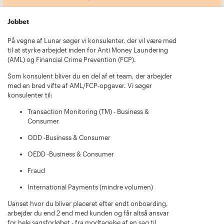
Jobbet
På vegne af Lunar søger vi konsulenter, der vil være med
til at styrke arbejdet inden for Anti Money Laundering
(AML) og Financial Crime Prevention (FCP).
Som konsulent bliver du en del af et team, der arbejder
med en bred vifte af AML/FCP-opgaver. Vi søger
konsulenter til:
Transaction Monitoring (TM) - Business &
Consumer
ODD -Business & Consumer
OEDD -Business & Consumer
Fraud
International Payments (mindre volumen)
Uanset hvor du bliver placeret efter endt onboarding,
arbejder du end 2 end med kunden og får altså ansvar
for hele sagsforløbet - fra modtagelse af en sag til