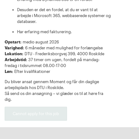
Desuden er det en fordel, at du er vant til at
arbejde i Microsoft 365, webbaserede systemer og
databaser.
Har erfaring med fakturering.
Opstart:
medio august 2026
Varighed:
6 måneder med mulighed for forlængelse
Lokation:
DTU - Frederiksborgvej 399, 4000 Roskilde
Arbejdstid:
37 timer om ugen, fordelt på mandag-
fredag i tidsrummet 08.00-17-00
Løn:
Efter kvalifikationer
Du bliver ansat gennem Moment og får din daglige
arbejdsplads hos DTU i Roskilde.
Så send os din ansøgning – vi glæder os til at høre fra
dig.
Cannot apply for this job