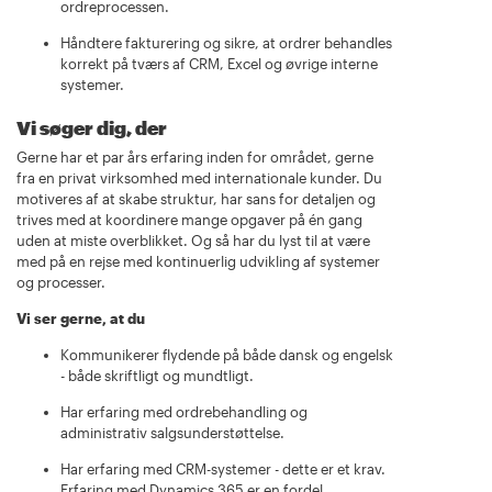
ordreprocessen.
Håndtere fakturering og sikre, at ordrer behandles
korrekt på tværs af CRM, Excel og øvrige interne
systemer.
Vi søger dig, der
Gerne har et par års erfaring inden for området, gerne
fra en privat virksomhed med internationale kunder. Du
motiveres af at skabe struktur, har sans for detaljen og
trives med at koordinere mange opgaver på én gang
uden at miste overblikket. Og så har du lyst til at være
med på en rejse med kontinuerlig udvikling af systemer
og processer.
Vi ser gerne, at du
Kommunikerer flydende på både dansk og engelsk
- både skriftligt og mundtligt.
Har erfaring med ordrebehandling og
administrativ salgsunderstøttelse.
Har erfaring med CRM-systemer - dette er et krav.
Erfaring med Dynamics 365 er en fordel.