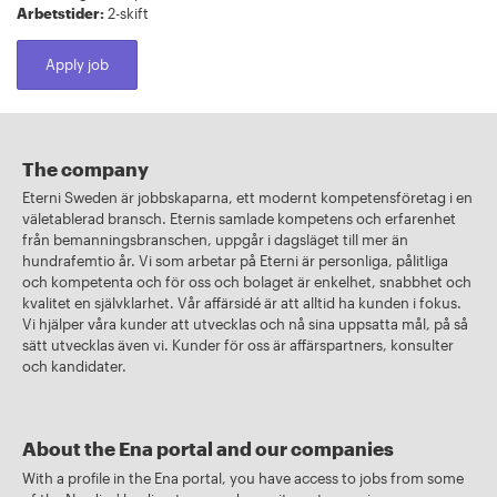
Arbetstider:
2-skift
Apply job
The company
Eterni Sweden är jobbskaparna, ett modernt kompetensföretag i en
väletablerad bransch. Eternis samlade kompetens och erfarenhet
från bemanningsbranschen, uppgår i dagsläget till mer än
hundrafemtio år. Vi som arbetar på Eterni är personliga, pålitliga
och kompetenta och för oss och bolaget är enkelhet, snabbhet och
kvalitet en självklarhet. Vår affärsidé är att alltid ha kunden i fokus.
Vi hjälper våra kunder att utvecklas och nå sina uppsatta mål, på så
sätt utvecklas även vi. Kunder för oss är affärspartners, konsulter
och kandidater.
About the Ena portal and our companies
With a profile in the Ena portal, you have access to jobs from some