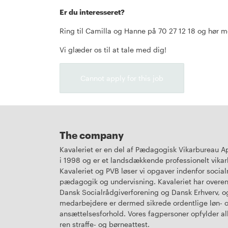
Er du interesseret?
Ring til Camilla og Hanne på 70 27 12 18 og hør m
Vi glæder os til at tale med dig!
Cannot apply for this job
The company
Kavaleriet er en del af Pædagogisk Vikarbureau ApS
i 1998 og er et landsdækkende professionelt vikar
Kavaleriet og PVB løser vi opgaver indenfor social
pædagogik og undervisning. Kavaleriet har over
Dansk Socialrådgiverforening og Dansk Erhverv, o
medarbejdere er dermed sikrede ordentlige løn- 
ansættelsesforhold. Vores fagpersoner opfylder a
ren straffe- og børneattest.