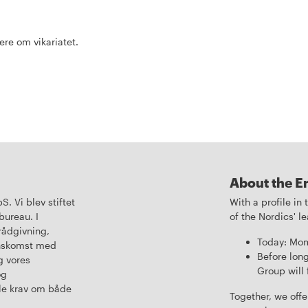
ere om vikariatet.
About the E
. Vi blev stiftet
With a profile in
bureau. I
of the Nordics' 
rådgivning,
Today: Mom
enskomst med
Before long
g vores
Group will 
og
lle krav om både
Together, we offe