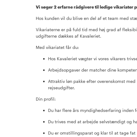
Vi søger 2 erfarne rådgivere til ledige vikariate
Hos kunden vil du blive en del af et team med st
Vikariaterne er på fuld tid med høj grad af fleksib
udgifterne dækkes af Kavaleriet.
Med vikariatet får du:
Hos Kavaleriet vægter vi vores vikarers trivs
Arbejdsopgaver der matcher dine kompetenc
Attraktiv løn pakke efter overenskomst med 
rejseudgifter.
Din profil:
Du har flere års myndighedserfaring inden f
Du trives med at arbejde selvstændigt og ha
Du er omstillingsparat og klar til at tage 