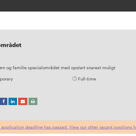
lområdet
rn og familie specialområdet med opstart snarest muligt
porary
Full-time
 application deadline has passed. View our other vacant positions h