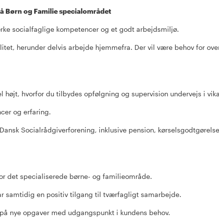
r på Børn og Familie specialområdet
ærke socialfaglige kompetencer og et godt arbejdsmiljø.
ilitet, herunder delvis arbejde hjemmefra. Der vil være behov for ove
el højt, hvorfor du tilbydes opfølgning og supervision undervejs i vika
er og erfaring.
Dansk Socialrådgiverforening, inklusive pension, kørselsgodtgørels
or det specialiserede børne- og familieområde.
r samtidig en positiv tilgang til tværfagligt samarbejde.
fat på nye opgaver med udgangspunkt i kundens behov.