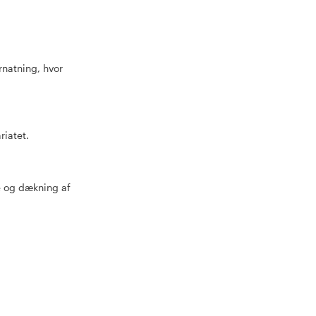
rnatning, hvor
riatet.
e og dækning af