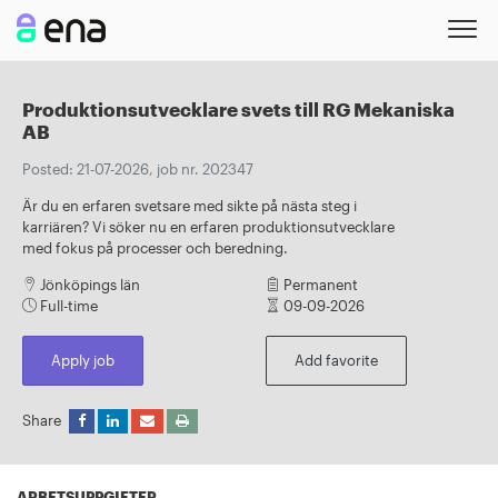
Produktionsutvecklare svets till RG Mekaniska
AB
Posted: 21-07-2026, job nr. 202347
Är du en erfaren svetsare med sikte på nästa steg i
karriären? Vi söker nu en erfaren produktionsutvecklare
med fokus på processer och beredning.
Jönköpings län
Permanent
Full-time
09-09-2026
Apply job
Add favorite
Share
ARBETSUPPGIFTER