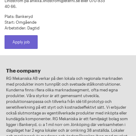
Lindström på anikka.lindstrom@eterni.se eller 070-935
40 66.
Plats: Bankeryd
Start: Omgående
Arbetstider: Dagtid
Apply job
The company
RG Mekaniska AB verkar på den lokala och regionala marknaden
med produkter inom tunnplåt och svetsade stålkonstruktioner.
Kunderna finns i flera olika marknadssegment, ofta med egna
produkter. Våra styrkor är att gemensamt utveckla,
produktionsanpassa och tillverka från idé till prototyp och
serietillverkning på ett styrt och kostnadseffektivt sätt. Vi erbjuder
också slutmontage av egentillverkade produkter med inköpta eller
kundägda komponenter. RG Mekaniska är ett familjeägt bolag som
ligger i Bankeryd, c: a 1 mil norr om Jönköping där verksamheten i
dagsläget har 2 egna lokaler och är omkring 38 anställda. Lokaler