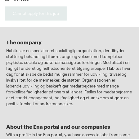
Cannot apply for this job
The company
Habitus er en specialiseret socialfaglig organisation, der tilbyder
støtte og behandling til børn, unge og voksne med komplekse
psykiske, sociale og adfærdsmæssige udfordringer. Med afsæt i en
fagligt funderet og helhedsorienteret tilgang arbejder Habitus hver
dag for at skabe de bedst mulige rammer for udvikling, trivsel og
livskvalitet for de mennesker, de støtter. Organisationen er i
løbende udvikling og beskæftiger medarbejdere med mange
forskellige fagligheder på tværs af landet. Fælles for medarbejderne
er et stærkt engagement, høj faglighed og et ønske om at gøre en
positiv forskel for andre mennesker.
About the Ena portal and our companies
With a profile in the Ena portal, you have access to jobs from some