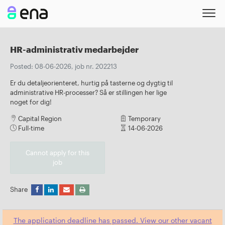
HR-administrativ medarbejder
Posted: 08-06-2026, job nr. 202213
Er du detaljeorienteret, hurtig på tasterne og dygtig til
administrative HR-processer? Så er stillingen her lige
noget for dig!
Capital Region
Temporary
Full-time
14-06-2026
Cannot apply for this
job
Share
The application deadline has passed. View our other vacant