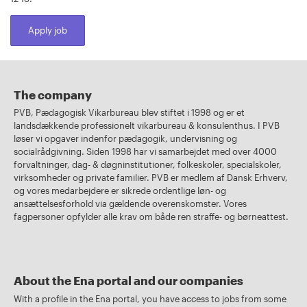
Apply job
The company
PVB, Pædagogisk Vikarbureau blev stiftet i 1998 og er et
landsdækkende professionelt vikarbureau & konsulenthus. I PVB
løser vi opgaver indenfor pædagogik, undervisning og
socialrådgivning. Siden 1998 har vi samarbejdet med over 4000
forvaltninger, dag- & døgninstitutioner, folkeskoler, specialskoler,
virksomheder og private familier. PVB er medlem af Dansk Erhverv,
og vores medarbejdere er sikrede ordentlige løn- og
ansættelsesforhold via gældende overenskomster. Vores
fagpersoner opfylder alle krav om både ren straffe- og børneattest.
About the Ena portal and our companies
With a profile in the Ena portal, you have access to jobs from some