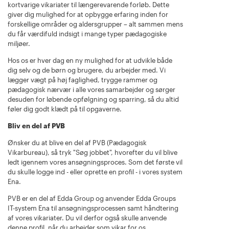
kortvarige vikariater til længerevarende forløb. Dette
giver dig mulighed for at opbygge erfaring inden for
forskellige områder og aldersgrupper – alt sammen mens
du får værdifuld indsigt i mange typer pædagogiske
miljøer.
Hos os er hver dag en ny mulighed for at udvikle både
dig selv og de børn og brugere, du arbejder med. Vi
lægger vægt på høj faglighed, trygge rammer og
pædagogisk nærvær i alle vores samarbejder og sørger
desuden for løbende opfølgning og sparring, så du altid
føler dig godt klædt på til opgaverne.
Bliv en del af PVB
Ønsker du at blive en del af PVB (Pædagogisk
Vikarbureau), så tryk "Søg jobbet", hvorefter du vil blive
ledt igennem vores ansøgningsproces. Som det første vil
du skulle logge ind - eller oprette en profil - i vores system
Ena.
PVB er en del af Edda Group og anvender Edda Groups
IT-system Ena til ansøgningsprocessen samt håndtering
af vores vikariater. Du vil derfor også skulle anvende
denne profil, når du arbejder som vikar for os.