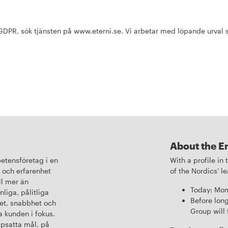
GDPR, sök tjänsten på www.eterni.se. Vi arbetar med löpande urval s
About the E
etensföretag i en
With a profile in
 och erfarenhet
of the Nordics' 
ll mer än
Today: Mom
liga, pålitliga
Before long
et, snabbhet och
Group will 
ha kunden i fokus.
ppsatta mål, på