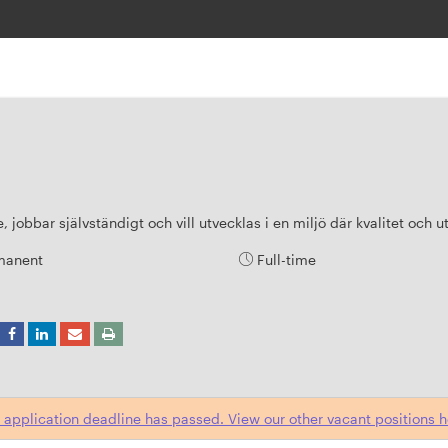
 jobbar självständigt och vill utvecklas i en miljö där kvalitet och u
manent
Full-time
 application deadline has passed. View our other vacant positions h