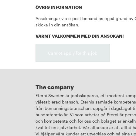
ÖVRIG INFORMATION
Ansökningar via e-post behandlas ej på grund av 
skicka in din ansökan.
VARMT VÄLKOMMEN MED DIN ANSÖKAN!
Cannot apply for this job
The company
Eterni Sweden är jobbskaparna, ett modernt komp
väletablerad bransch. Eternis samlade kompetens
från bemanningsbranschen, uppgår i dagsläget ti
hundrafemtio år. Vi som arbetar på Eterni är person
och kompetenta och för oss och bolaget är enkelh
kvalitet en självklarhet. Vår affärsidé är att alltid 
Vi hjälper våra kunder att utvecklas och nå sina u