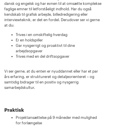
dansk og engelsk og har evnen til at omsætte komplekse
faglige emner til letforståeligt indhold. Har du også
kendskab til grafisk arbejde, billedredigering eller
interviewteknik, er det en fordel. Derudover ser vi gerne
at du:
Trives i en omskiftelig hverdag
Er en holdspiller
Gar nysgerrigt og proaktivt til dine
arbejdsopgaver
Trives med en del driftsopgaver
Vi ser gerne, at du enten er nyuddannet eller har et par
års erfaring, er struktureret og detaljeorienteret – og
samtidig bidrager til en positiv og nysgerrig
samarbejdskultur.
Praktisk
Projektansættelse på 9 måneder med mulighed
for forlængelse