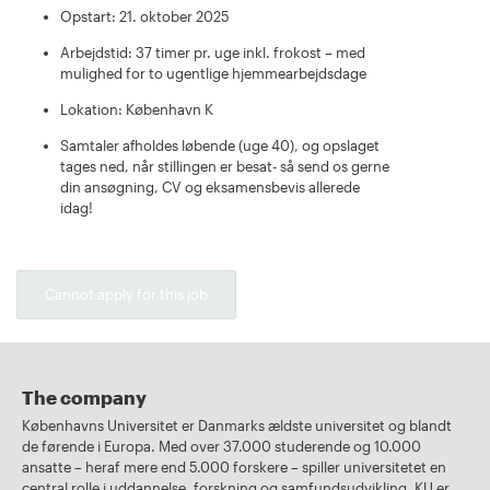
Opstart: 21. oktober 2025
Arbejdstid: 37 timer pr. uge inkl. frokost – med
mulighed for to ugentlige hjemmearbejdsdage
Lokation: København K
Samtaler afholdes løbende (uge 40), og opslaget
tages ned, når stillingen er besat- så send os gerne
din ansøgning, CV og eksamensbevis allerede
idag!
Cannot apply for this job
The company
Københavns Universitet er Danmarks ældste universitet og blandt
de førende i Europa. Med over 37.000 studerende og 10.000
ansatte – heraf mere end 5.000 forskere – spiller universitetet en
central rolle i uddannelse, forskning og samfundsudvikling. KU er