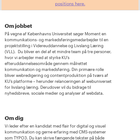
positions here.
Om jobbet
På vegne af Københavns Universitet søger Moment en
kommunikations- og markedsføringsmedarbejder til en
projektstilling i Videreuddannelse og Livslang Læring
(VLL). Du bliver en del af et mindre team på tre personer,
hvor vi arbejder med at styrke KU’s
efteruddannelsesområde gennem målrettet
kommunikation og markedsføring. Din primære rolle
bliver webredigering og contentproduktion på tværs af
KU’s platforme – herunder relanceringen af webuniverset
for livslang læring. Derudover vil du bidrage til
nyhedsbreve, sociale medier og analyser af webdata.
Om dig
Vi leder efter en kandidat med flair for digital og visuel
kommunikation og gerne erfaring med CMS-systemer
som TYPO3. Du kan skrive fængende tekster på både