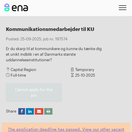
Kommunikationsmedarbejder til KU
Posted: 25-09-2025, job nr. 197574
Er du skarp til at kommunikere og kunne du tænke dig
et unikt indblik i en af Danmarks største
uddannelsesinstitutioner?
Capital Region
Temporary
Full-time
25-10-2025
Cannot apply for this
job
Share
The application deadline has passed. View our other vacant