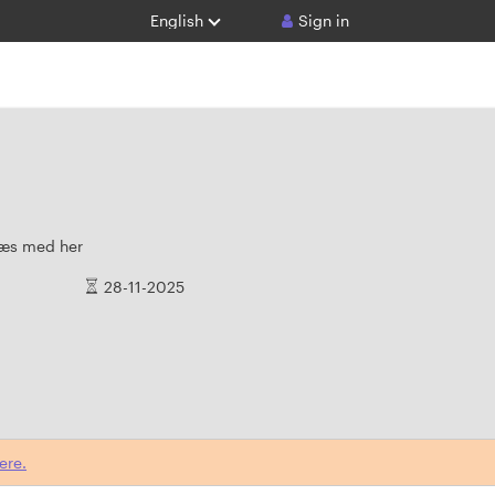
English
Sign in
 læs med her
28-11-2025
ere.