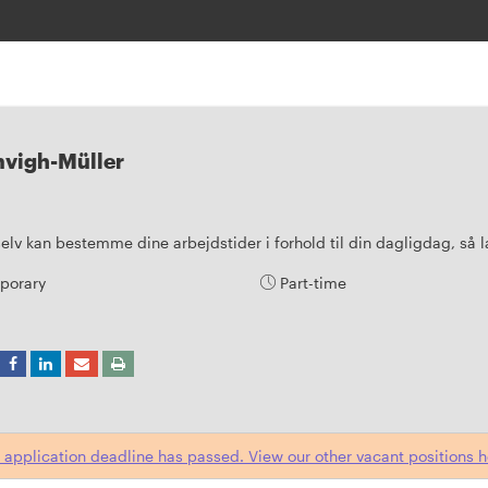
mvigh-Müller
 selv kan bestemme dine arbejdstider i forhold til din dagligdag, så
porary
Part-time
 application deadline has passed. View our other vacant positions h