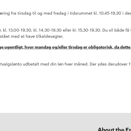
ing fra tirsdag til og med fredag i tidsrummet kl. 10.45-19.30 i den
 kl. 13.00-19.30, kl. 14.30-19.30 eller kl. 15.30-19.30. Du vil både få
orstået med at have tilkaldevagter.
e ugentligt, hvor mandag og/eller tirsdag er obligatorisk, da dette 
fritvalgslønto udbetalt med din løn hver måned. Der ydes derudover 1
About the E