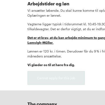
Arbejdstider og løn
Vi ansætter løbende. Du skal kunne komme til oplær
Oplæringen er lønnet.
Vagterne ligger typisk i tidsrummet kl. 10.45-19.30,
tilkaldevagter. Det er derfor vigtigt, at du er indf
Det er et krav, at du kan arbejde minimum to gang
Lemvigh-Müller.
Lønnen er 120 kr. i timen. Derudover får du 9 % i 
måneders ansættelse.
Vi glæder os til at høre fra dig.
Cannot apply for this job
The company