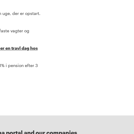
 uge, der er opstart.
 faste vagter og
er en travl dag hos
1% i pension efter 3
na portal and our companies