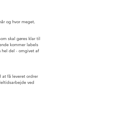
rnår og hvor meget,
om skal gøres klar til
lgende kommer labels
 hel del - omgivet af
l at få leveret ordrer
 deltidsarbejde ved