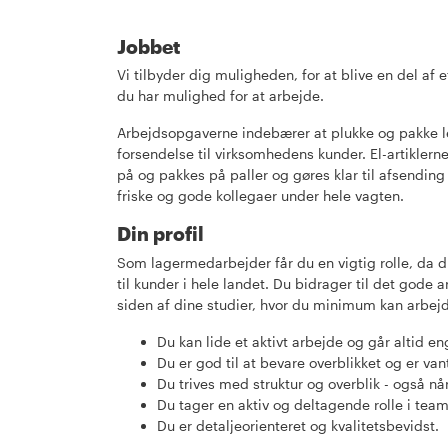
Jobbet
Vi tilbyder dig muligheden, for at blive en del af
du har mulighed for at arbejde.
Arbejdsopgaverne indebærer at plukke og pakke lett
forsendelse til virksomhedens kunder. El-artiklern
på og pakkes på paller og gøres klar til afsending 
friske og gode kollegaer under hele vagten.
Din profil
Som lagermedarbejder får du en vigtig rolle, da du bl
til kunder i hele landet. Du bidrager til det gode
siden af dine studier, hvor du minimum kan arbejd
Du kan lide et aktivt arbejde og går altid e
Du er god til at bevare overblikket og er vant 
Du trives med struktur og overblik - også nå
Du tager en aktiv og deltagende rolle i team
Du er detaljeorienteret og kvalitetsbevidst.