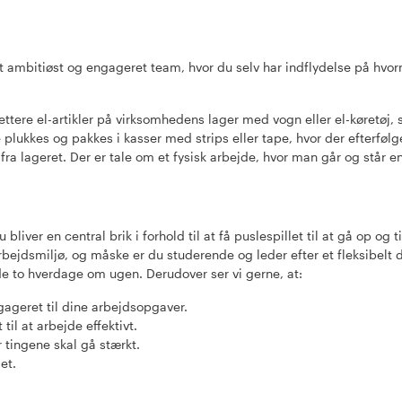
 et ambitiøst og engageret team, hvor du selv har indflydelse på hvo
ere el-artikler på virksomhedens lager med vogn eller el-køretøj, s
e plukkes og pakkes i kasser med strips eller tape, hvor der efterfø
fra lageret. Der er tale om et fysisk arbejde, hvor man går og står en
iver en central brik i forhold til at få puslespillet til at gå op og ti
 arbejdsmiljø, og måske er du studerende og leder efter et fleksibelt
e to hverdage om ugen. Derudover ser vi gerne, at:
ngageret til dine arbejdsopgaver.
til at arbejde effektivt.
r tingene skal gå stærkt.
et.