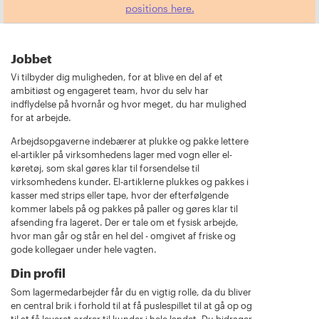
positions here.
Jobbet
Vi tilbyder dig muligheden, for at blive en del af et
ambitiøst og engageret team, hvor du selv har
indflydelse på hvornår og hvor meget, du har mulighed
for at arbejde.
Arbejdsopgaverne indebærer at plukke og pakke lettere
el-artikler på virksomhedens lager med vogn eller el-
køretøj, som skal gøres klar til forsendelse til
virksomhedens kunder. El-artiklerne plukkes og pakkes i
kasser med strips eller tape, hvor der efterfølgende
kommer labels på og pakkes på paller og gøres klar til
afsending fra lageret. Der er tale om et fysisk arbejde,
hvor man går og står en hel del - omgivet af friske og
gode kollegaer under hele vagten.
Din profil
Som lagermedarbejder får du en vigtig rolle, da du bliver
en central brik i forhold til at få puslespillet til at gå op og