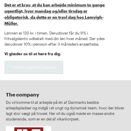
Det er et krav, at du kan arbejde minimum to gange
ugentligt, hvor mandag og/eller tirsdag er
obligatorisk, da dette er en travl dag hos Lemvigh-
Müller.
Lønnen er 120 kr. i timen. Derudover får du 9 % i
fritvalgslønto udbetalt med din løn hver måned. Der ydes
derudover 10% i pension efter 3 måneders ansættelse.
Vi glæder os til at høre fra dig.
Cannot apply for this job
The company
Du vil komme til at arbejde på én af Danmarks bedste
arbejdspladser og indgå i et ungt og dynamisk team, hvor der bliver
lagt stor vægt på trivsel. Her vil du også møde en masse andre
studerende, som er en del af vikarkorpset.