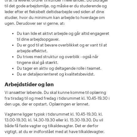
til at få leveret ordrer til kunder i hele landet. Du bidrager
til det gode arbejdsmiljø, og måske er du studerende og
leder efter et fleksibelt deltidsarbejde ved siden af dine
studier, hvor du minimum kan arbejde to hverdage om
ugen. Derudover ser vi gerne, at:
Du kan lide et aktivt arbejde og går altid engageret
til dine arbejdsopgaver.
Du er god til at bevare overblikket og er vant til at
arbejde effektivt.
Du trives med struktur og overblik - også når
tingene skal gå stærkt.
Du tager en aktiv og deltagende rolle i teamet.
Du er detaljeorienteret og kvalitetsbevidst.
Arbejdstider og løn
Vi ansætter løbende. Du skal kunne komme til oplæring
fra tirsdag til og med fredag i tidsrummet kl. 10.45-19.30 i
den uge, der er opstart. Oplæringen er lønnet.
Vagterne ligger typisk i tidsrummet kl. 10.45-19.30, kl.
13.00-19.30, kl. 14.30-19.30 eller kl. 15.30-19.30. Du vil
både få faste vagter og tilkaldevagter. Det er derfor
vigtigt, at du er indforstået med at have tilkaldevagter.