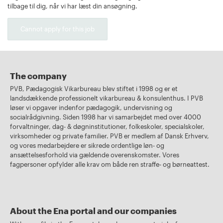
tilbage til dig, når vi har læst din ansøgning.
Cannot apply for this job
The company
PVB, Pædagogisk Vikarbureau blev stiftet i 1998 og er et
landsdækkende professionelt vikarbureau & konsulenthus. I PVB
løser vi opgaver indenfor pædagogik, undervisning og
socialrådgivning. Siden 1998 har vi samarbejdet med over 4000
forvaltninger, dag- & døgninstitutioner, folkeskoler, specialskoler,
virksomheder og private familier. PVB er medlem af Dansk Erhverv,
og vores medarbejdere er sikrede ordentlige løn- og
ansættelsesforhold via gældende overenskomster. Vores
fagpersoner opfylder alle krav om både ren straffe- og børneattest.
About the Ena portal and our companies