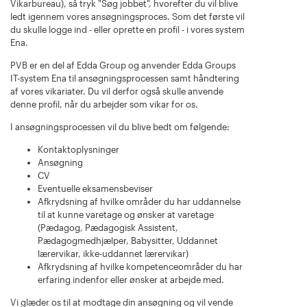
Vikarbureau), så tryk "Søg jobbet", hvorefter du vil blive
ledt igennem vores ansøgningsproces. Som det første vil
du skulle logge ind - eller oprette en profil - i vores system
Ena.
PVB er en del af Edda Group og anvender Edda Groups
IT-system Ena til ansøgningsprocessen samt håndtering
af vores vikariater. Du vil derfor også skulle anvende
denne profil, når du arbejder som vikar for os.
I ansøgningsprocessen vil du blive bedt om følgende:
Kontaktoplysninger
Ansøgning
CV
Eventuelle eksamensbeviser
Afkrydsning af hvilke områder du har uddannelse
til at kunne varetage og ønsker at varetage
(Pædagog, Pædagogisk Assistent,
Pædagogmedhjælper, Babysitter, Uddannet
lærervikar, ikke-uddannet lærervikar)
Afkrydsning af hvilke kompetenceområder du har
erfaring indenfor eller ønsker at arbejde med.
Vi glæder os til at modtage din ansøgning og vil vende