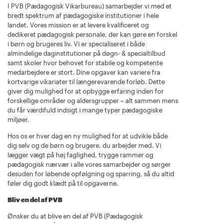
I PVB (Pædagogisk Vikarbureau) samarbejder vi med et
bredt spektrum af pædagogiske institutioner i hele
landet. Vores mission er at levere kvalificeret og
dedikeret pædagogisk personale, der kan gøre en forskel
i børn og brugeres liv. Vi er specialiseret i både
almindelige daginstitutioner på døgn- & specialtilbud
samt skoler hvor behovet for stabile og kompetente
medarbejdere er stort. Dine opgaver kan variere fra
kortvarige vikariater til længerevarende forløb. Dette
giver dig mulighed for at opbygge erfaring inden for
forskellige områder og aldersgrupper – alt sammen mens
du får værdifuld indsigt i mange typer pædagogiske
miljøer.
Hos os er hver dag en ny mulighed for at udvikle både
dig selv og de børn og brugere, du arbejder med. Vi
lægger vægt på høj faglighed, trygge rammer og
pædagogisk nærvær i alle vores samarbejder og sørger
desuden for løbende opfølgning og sparring, så du altid
føler dig godt klædt på til opgaverne.
Bliv en del af PVB
Ønsker du at blive en del af PVB (Pædagogisk