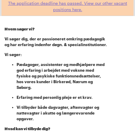
The application deadline has passed. View our other vacant
positions here.
Hvem søger vi?
Vi søger dig, der er passioneret omkring pædagogik
og har erfaring indenfor døgn. & specialinstitutioner.
Vi søger:
Pædagoger, assistenter og medhjælpere med
god erfaring i arbejdet med voksne med
fysiske og psykiske funktionsnedsættelser,
hos vores kunder i Birkerød, Nærum og
Søborg.
Erfaring med personlig pleje er et krav.
Vi tilbyder både dagvagter, aftenvagter og
nattevagter i akutte og længerevarende
opgaver.
Hvad kan vi tilbyde dig?