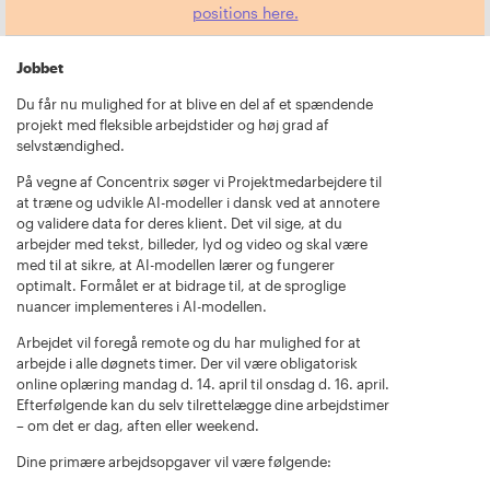
positions here.
Jobbet
Du får nu mulighed for at blive en del af et spændende
projekt med fleksible arbejdstider og høj grad af
selvstændighed.
På vegne af Concentrix søger vi Projektmedarbejdere til
at træne og udvikle AI-modeller i dansk ved at annotere
og validere data for deres klient. Det vil sige, at du
arbejder med tekst, billeder, lyd og video og skal være
med til at sikre, at AI-modellen lærer og fungerer
optimalt. Formålet er at bidrage til, at de sproglige
nuancer implementeres i AI-modellen.
Arbejdet vil foregå remote og du har mulighed for at
arbejde i alle døgnets timer. Der vil være obligatorisk
online oplæring mandag d. 14. april til onsdag d. 16. april.
Efterfølgende kan du selv tilrettelægge dine arbejdstimer
– om det er dag, aften eller weekend.
Dine primære arbejdsopgaver vil være følgende: