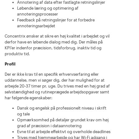
Annotering af data efter fastlagte retningslinjer
Løbende læring og optimering af
annoteringsprocesser
Feedback på retningslinjer for at forbedre
annoteringsarbejdet
Concentrix ønsker at sikre en høj kvalitet i arbejdet og vil
derfor have en løbende dialog med dig. Der måles på
KPI’er indenfor præcision, tidsforbrug, inaktiv tid og
produktiv tid.
Profil
Der er ikke krav til en specifik erhvervserfaring eller
uddannelse, men vi søger dig, der har mulighed for at
arbejde 20-37 timer pr. uge. Du trives med en høj grad af
selvstændighed og rutineprægede arbejdsopgaver samt
har følgende egenskaber:
Dansk og engelsk på professionelt niveau i skrift
og tale
Opmærksomhed på detaljer grundet krav om høj
grad af præcision i dataannotering
Evne til at arbejde effektivt og overholde deadlines
Trives med hjemmearbejde og har Wi-Fi adgang i