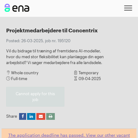
Projektmedarbejdere til Concentrix
Posted: 26-03-2025, job nr. 195120
Vil du bidrage til træning af fremtidens AI-modeller,
hvor du med stor fleksibilitet kan planlægge din egen
arbejdstid? Vi søger medarbejdere fra alle landsdele.
Whole country
Temporary
Full-time
09-04-2025
Cannot apply for this
job
Share
The application deadline has passed. View our other vacant