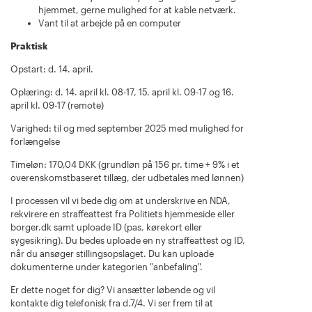
hjemmet, gerne mulighed for at kable netværk.
Vant til at arbejde på en computer
Praktisk
Opstart: d. 14. april.
Oplæring: d. 14. april kl. 08-17, 15. april kl. 09-17 og 16.
april kl. 09-17 (remote)
Varighed: til og med september 2025 med mulighed for
forlængelse
Timeløn: 170,04 DKK (grundløn på 156 pr. time + 9% i et
overenskomstbaseret tillæg, der udbetales med lønnen)
I processen vil vi bede dig om at underskrive en NDA,
rekvirere en straffeattest fra Politiets hjemmeside eller
borger.dk samt uploade ID (pas, kørekort eller
sygesikring). Du bedes uploade en ny straffeattest og ID,
når du ansøger stillingsopslaget. Du kan uploade
dokumenterne under kategorien "anbefaling".
Er dette noget for dig? Vi ansætter løbende og vil
kontakte dig telefonisk fra d.7/4. Vi ser frem til at